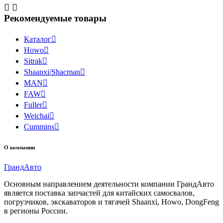


Рекомендуемые товары
Каталог

Howo

Sitrak

Shaanxi/Shacman

MAN

FAW

Fuller

Weichai

Cummins

О компании
Гранд
Авто
Основным направлением деятельности компании ГрандАвто
является поставка запчастей для китайских самосвалов,
погрузчиков, экскаваторов и тягачей Shaanxi, Howo, DongFeng
в регионы России.