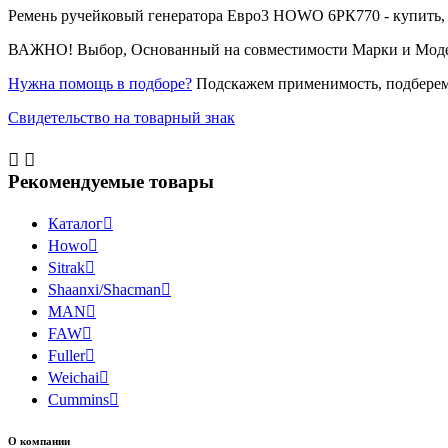
Ремень ручейковый генератора Евро3 HOWO 6РК770 - купить, це
ВАЖНО! Выбор, Основанный на совместимости Марки и Модели 
Нужна помощь в подборе?
Подскажем применимость, подберем
Свидетельство на товарный знак


Рекомендуемые товары
Каталог

Howo

Sitrak

Shaanxi/Shacman

MAN

FAW

Fuller

Weichai

Cummins

О компании