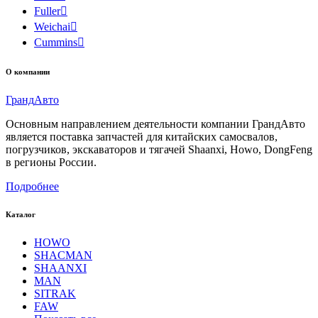
Fuller

Weichai

Cummins

О компании
Гранд
Авто
Основным направлением деятельности компании ГрандАвто
является поставка запчастей для китайских самосвалов,
погрузчиков, экскаваторов и тягачей Shaanxi, Howo, DongFeng
в регионы России.
Подробнее
Каталог
HOWO
SHACMAN
SHAANXI
MAN
SITRAK
FAW