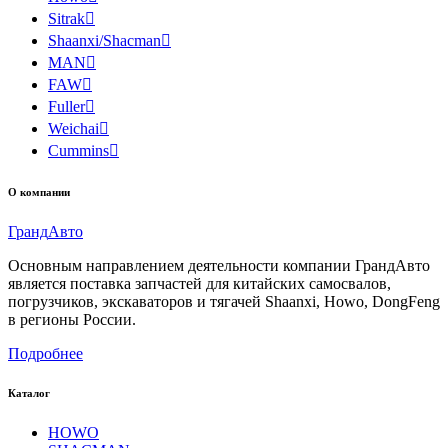
Sitrak

Shaanxi/Shacman

MAN

FAW

Fuller

Weichai

Cummins

О компании
Гранд
Авто
Основным направлением деятельности компании ГрандАвто
является поставка запчастей для китайских самосвалов,
погрузчиков, экскаваторов и тягачей Shaanxi, Howo, DongFeng
в регионы России.
Подробнее
Каталог
HOWO